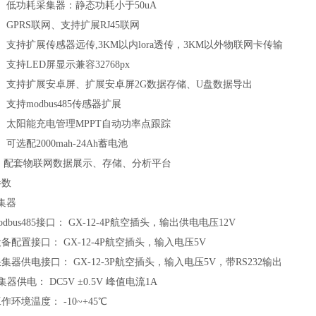
低功耗采集器：静态功耗小于50uA
PRS联网、支持扩展RJ45联网
持扩展传感器远传,3KM以内lora透传，3KM以外物联网卡传输
持LED屏显示兼容32768px
支持扩展安卓屏、扩展安卓屏2G数据存储、U盘数据导出
持modbus485传感器扩展
太阳能充电管理MPPT自动功率点跟踪
选配2000mah-24Ah蓄电池
、配套物联网数据展示、存储、分析平台
参数
集器
modbus485接口： GX-12-4P航空插头，输出供电电压12V
置接口： GX-12-4P航空插头，输入电压5V
供电接口： GX-12-3P航空插头，输入电压5V，带RS232输出
采集器供电： DC5V ±0.5V 峰值电流1A
境温度： -10~+45℃