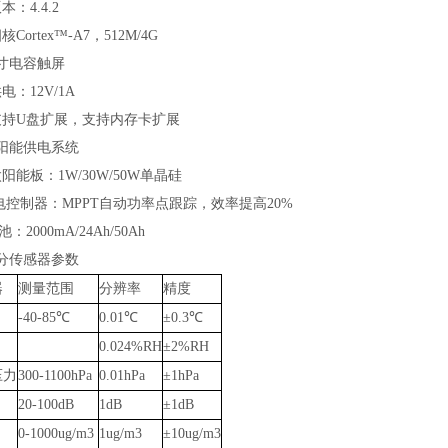
4.4.2
rtex™-A7，512M/4G
电容触屏
12V/1A
U盘扩展，支持内存卡扩展
阳能供电系统
板：1W/30W/50W单晶硅
制器：MPPT自动功率点跟踪，效率提高20%
池：2000mA/24Ah/50Ah
分传感器参数
器
测量范围
分辨率
精度
-40-85℃
0.01℃
±0.3℃
0.024%RH
±2%RH
压力
300-1100hPa
0.01hPa
±1hPa
20-100dB
1dB
±1dB
0-1000ug/m3
1ug/m3
±10ug/m3