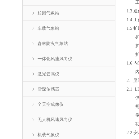
工作环
1.3
校园气象站
1.4
车载气象站
1.5 
扩展
森林防火气象站
扩展
扩展
一体化风速风向仪
1.6
内置传
激光云高仪
2、显
雪深传感器
2.1 
供电：
全天空成像仪
规格：单
像素：4
无人机风速风向仪
功率：
2.2 
机载气象仪