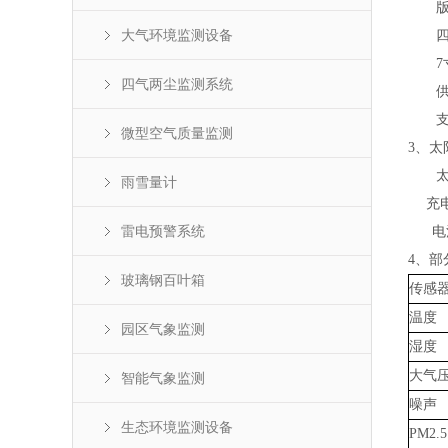
版本：
大气环境监测设备
四核Co
7寸
四气两尘监测系统
供电：
支持
微型空气质量监测
3、太
太阳能
雨雪量计
充电控
雷电预警系统
电
4、部
玻璃钢百叶箱
传感
温度
园区气象监测
湿度
大气
智能气象监测
噪声
生态环境监测设备
PM2.5