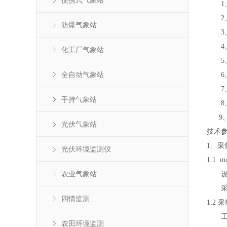
便携式气象站
1、
2、G
防爆气象站
3、支
4、支
化工厂气象站
5、
全自动气象站
6、支
7、
手持气象站
8、可
9
光伏气象站
技术
1、采
光伏环境监测仪
1.1 
农业气象站
设备配
采集器
四情监测
1.2 
工作环
农田环境监测