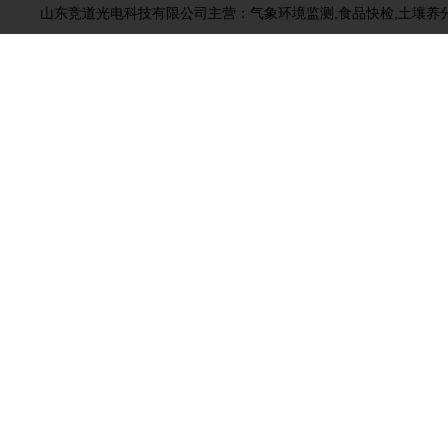
山东竞道光电科技有限公司主营：气象环境监测,食品快检,土壤养