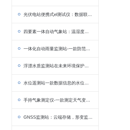
光伏电站便携式el测试仪：数据联网，检测信息云端同步
四要素一体自动气象站：温湿度风速雨量，精准采集无人值守
一体化自动雨量监测站-一款防范暴雨天气的雨量监测站
浮漂水质监测站在未来环境保护领域的发展趋势是怎样的？
水位遥测站一款数据信息的水位监测站2023(水文\热点)
手持气象测定仪-一款测定天气变化的手持气象站
GNSS监测站：云端存储，形变监测精准高效