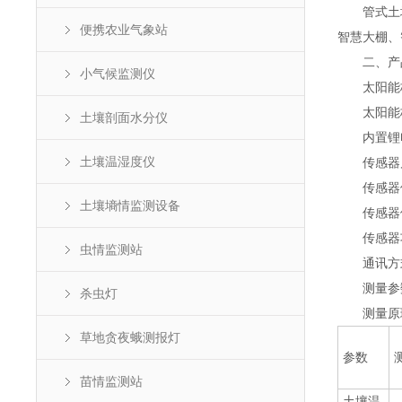
管式土壤
便携农业气象站
智慧大棚、
二、产
小气候监测仪
太阳能板
太阳能板
土壤剖面水分仪
内置锂电池
土壤温湿度仪
传感器启
传感器供电
土壤墒情监测设备
传感器供
传感器功耗
虫情监测站
通讯方式：4
测量参数：
杀虫灯
测量原理
草地贪夜蛾测报灯
参数
苗情监测站
土壤温