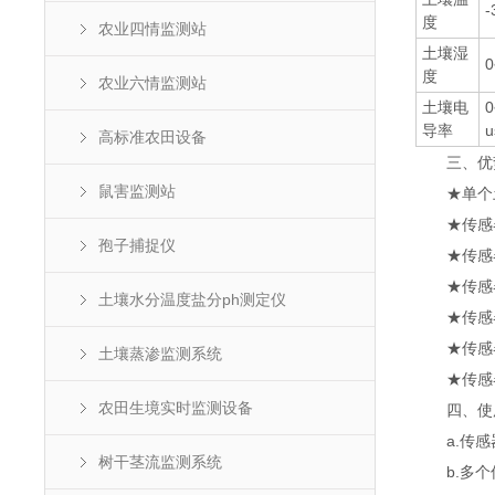
-
度
农业四情监测站
土壤湿
0
度
农业六情监测站
土壤电
0
导率
u
高标准农田设备
三、优势
鼠害监测站
★单个土壤
★传感器采
孢子捕捉仪
★传感器
★传感器
土壤水分温度盐分ph测定仪
★传感器防
★传感器
土壤蒸渗监测系统
★传感器
农田生境实时监测设备
四、使用
a.传感
树干茎流监测系统
b.多个传