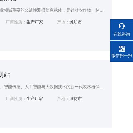
植物病虫情报是农业、林业领域重要的公益性测报信息载体，是针对农作物、林木、园林植物等各类植物病虫害发生、发展及危害趋势发布的专业预警资讯，属于植物保护工作的核心基础内容，广泛服务于农林生产、生态防护和植保管理工作。其核心价值在于提前预判病虫害动态，为科学防控、减少灾害损失、保障农林生产安全提供关键依据。
厂商性质：
生产厂家
产地：
潍坊市
在线咨询
电话
微信扫一扫
测站
虫情监测站是集成物联网、智能传感、人工智能与大数据技术的新一代农林植保监测基础设施，是智慧病虫害防控体系的核心组成部分。设备融合现代化智能监测技术与昆虫生物习性，可全天候自主完成野外虫害动态监测，广泛应用于农业种植、林业防护、园林管护、植物检疫等场景。
厂商性质：
生产厂家
产地：
潍坊市