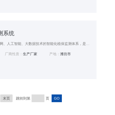
监测系统
虫情监测系统是融合物联网、人工智能、大数据技术的智能化植保监测体系，是现代农业、林业病虫害防控的核心设备。该系统摒弃传统人工巡查测报模式，实现虫害诱捕、采集、识别、分析、预警的全流程自动化，能够全天候监测虫害发生动态，为病虫害科学防控、农业稳产增收、生态环境保护提供精准的数据支撑，是智慧农业建设的重要组成部分。
厂商性质：
生产厂家
产地：
潍坊市
末页
跳转到第
页