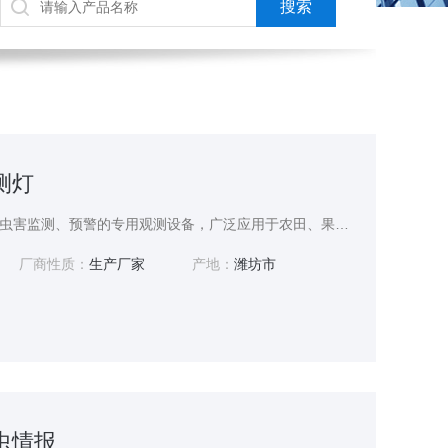
测灯
虫情观测灯是用于农林病虫害监测、预警的专用观测设备，广泛应用于农田、果园、林地、茶园等各类种植区域，是植保测报工作的核心工具。它依托昆虫趋光、趋波的生物特性，自动诱集夜间活动的各类害虫，替代传统人工夜间巡查、手捕记录的粗放监测方式。设备能够持续收集田间虫类样本，为植保工作人员判断虫害发生时期、虫口密度、虫害种类提供直观实物依据，从源头实现虫害早发现、早研判，减少大规模病虫害爆发带来的作物减产损失，
厂商性质：
生产厂家
产地：
潍坊市
病虫情报