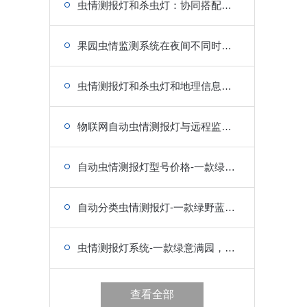
虫情测报灯和杀虫灯：协同搭配，测报防治一体，虫害管控双保险
果园虫情监测系统在夜间不同时段的诱虫效果有何不同?
虫情测报灯和杀虫灯和地理信息系统(GIS)结合有什么应用价值?
物联网自动虫情测报灯与远程监控设备结合后，能实现哪些功能?
自动虫情测报灯型号价格-一款绿草茵茵，生机盎然的虫情监测设备
自动分类虫情测报灯-一款绿野蓝天，景色宜人的虫情监测设备
虫情测报灯系统-一款绿意满园，心旷神怡的虫情监测设备
查看全部