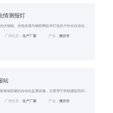
能虫情测报灯
太阳能虫情测报灯是依托光伏储能、光电传感与物联网技术打造的户外全自动虫害监测专用设备，属于现代绿色植保核心监测装备，在传统市电型测报灯基础上完成供电体系革新，摆脱固定电网布线限制。设备专为野外无电力覆盖区域的虫情定点观测研发，依靠白天太阳能转化储存电能，实现夜间自主运行，集害虫诱集、无害化处理、样本采集、数据远程传输于一体，全程无需人工值守。
厂商性质：
生产厂家
产地：
潍坊市
报站
虫情测报站是面向农林植保领域搭建的自动化监测设施，主要用于持续捕捉田间、林区各类害虫，依托智能化手段收集虫害发生相关信息，为病虫害预警、科学防控提供基础依据。站点广泛应用于大田作物、果园、林地、苗圃等多种种植场景，改变传统依靠人工巡查调查虫情的模式，实现虫害信息常态化、不间断采集，推动植保工作从被动防治转向主动预判。整套设施集成诱捕、图像采集、信息传输等功能单元，可长期部署在野外露天环境稳定运行。
厂商性质：
生产厂家
产地：
潍坊市