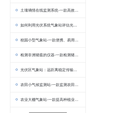
土壤墒情在线监测系统-一款高效传输的土壤监测设备
如何利用光伏系统气象站评估光伏电池的衰减情况?
校园小型气象站-一款便携、易用的学校气象站设备
检测非洲猪瘟的仪器-一款检测猪瘟病变的非洲猪瘟检测仪
光伏区气象站：远距离稳定传输，信号无衰减
农田小气候监测站-一款监测农田气象环境的小气候监测设备
农业大棚气象站-一款提高种植业发展的农业气象站