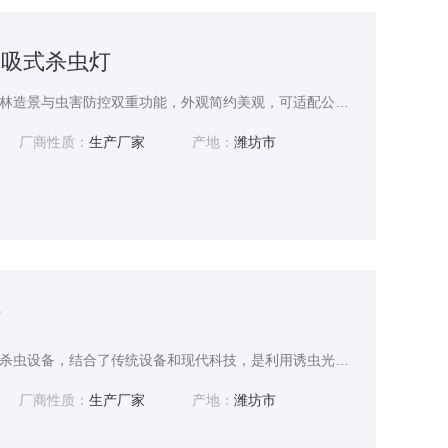
观风吸式杀虫灯
景观风吸式杀虫灯融合园林造景与虫害防控双重功能，外观简约美观，可适配公园、绿化景区、观光果园等场景。依托风力负压吸附原理诱捕趋光害虫，物理杀虫无化学药剂污染，对环境、益虫及人畜友好。整机防护性能优异，户外长期放置不易损坏，运维简单。兼具照明装饰与植保作用，兼顾生态保护与景观美观，实现绿化区域绿色防虫长效管理。
厂商性质：
生产厂家
产地：
潍坊市
灯
杀虫灯是一种新型的环保杀虫设备，结合了传统设备和现代科技，是利用诱虫光源吸引昆虫并通过设备机制捕获或消灭它们的杀虫设备，可实现大小虫子通杀，有效控制虫害，有助于提高病虫害绿色防控水平。可广泛用于农业、林业及园艺、畜牧、城乡环境卫生中，还能够有效提高农田、菜园、果园等领域的害虫防治效果，具有光控功能和时长设置。
厂商性质：
生产厂家
产地：
潍坊市