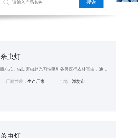
式杀虫灯
风吸式杀虫灯采用物理诱捕方式，借助害虫趋光习性吸引各类夜行农林害虫，通过内部负压气流将害虫吸入集虫仓完成灭杀，全程不使用农药，绿色环保无污染。整机具备良好户外防护能力，适应果园、茶园、林地、绿化等多种露天潮湿环境，结构耐用易清理。可长期持续控害，有效降低虫口基数，减少农药喷洒频次，兼顾生态种植与日常管护需求，广泛应用于各类农林种植与园林绿化虫害防治工作。
厂商性质：
生产厂家
产地：
潍坊市
网杀虫灯