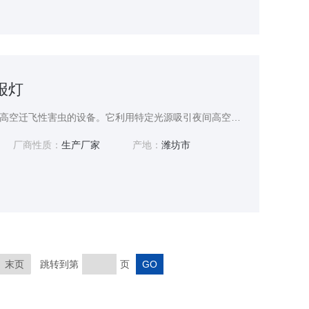
报灯
高空测报灯是专用于监测高空迁飞性害虫的设备。它利用特定光源吸引夜间高空飞行的害虫，通过集虫装置捕获虫体，结合智能计数系统自动记录害虫数量与种类。设备支持远程数据传输，可实时上传虫情信息至监控平台，助力农业部门精准掌握害虫迁飞动态，提前预警虫害爆发风险，为科学防控提供关键数据支持。
厂商性质：
生产厂家
产地：
潍坊市
末页
跳转到第
页