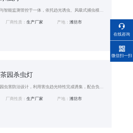
物联网杀虫灯集物理杀虫与智能监测管控于一体，依托趋光诱虫、风吸式捕虫模式实现绿色除虫，无化学污染。设备搭载物联网传输模块，可远程在线查看设备运行状态、虫害诱捕数据，支持远程启停、故障自动告警。适配果园、茶园、绿化林区等多种户外场景，防护可靠，运维便捷。后台可汇总虫害数据形成测报分析，助力精准植保，减少农药施用，兼顾虫害防控与数字化田间管理需求。
厂商性质：
生产厂家
产地：
潍坊市
在线咨询
电话
微信扫一扫
吸式茶园杀虫灯
风吸式茶园杀虫灯专为茶园虫害防治设计，利用害虫趋光特性完成诱集，配合负压风力将虫体吸入收集仓，物理灭杀无农药残留，保障茶叶绿色品质。设备适配茶园露天潮湿环境，结构稳固防水耐腐，日常清理维护便捷。可高效诱杀茶尺蠖、茶刺蛾等各类茶园趋光害虫，减少虫害侵扰，降低农药使用频次，契合生态有机茶园种植需求，兼顾防虫效果与田间长期稳定使用。
厂商性质：
生产厂家
产地：
潍坊市