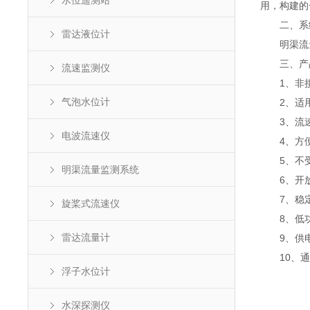
水位遥测站
用，构建的
二、系
雷达液位计
明渠流量
三、产
流速监测仪
1、非接
气泡水位计
2、适用
3、流速
电波流速仪
4、方便
5、不受
明渠流量监测系统
6、开放
7、稳定
旋桨式流速仪
8、低功耗
雷达流量计
9、供电
10、通讯
浮子水位计
水深探测仪