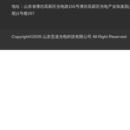
地址：山东省潍坊高新区光电路155号潍坊高新区光电产业加速器(
期)1号楼207
Copyright©2026 山东竞道光电科技有限公司 All Right Reserve
山东竞道光电科技有限公司主营：气象环境监测,食品快检,土壤养