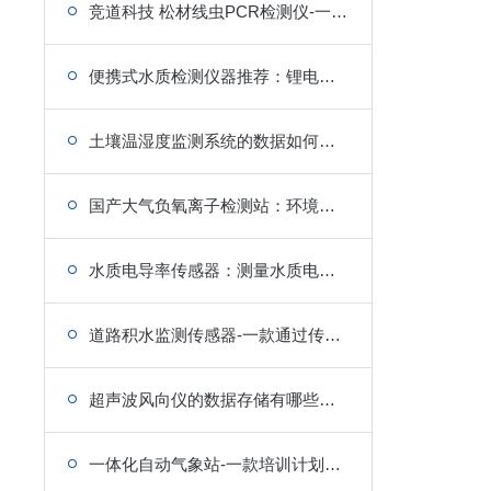
竞道科技 松材线虫PCR检测仪-一款DNA采样的松材线虫检测仪
便携式水质检测仪器推荐：锂电长续航供电，野外无电源也可作业
土壤温湿度监测系统的数据如何传输@2024全国顺丰包邮
国产大气负氧离子检测站：环境数据监测，助力景区发展
水质电导率传感器：测量水质电导率的可靠伙伴
道路积水监测传感器-一款通过传感器传输的积水监测站
超声波风向仪的数据存储有哪些？如何确保数据的安全性？&2024顺丰包邮
一体化自动气象站-一款培训计划的气象监测站