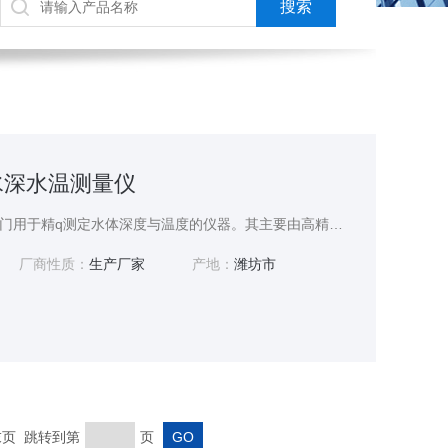
S水深水温测量仪
水深水温测量仪是一种专门用于精q测定水体深度与温度的仪器。其主要由高精度传感器、数据采集处理系统以及显示终端等部分组成。传感器可精z感知水压与水温变化，数据采集系统对信息进行收集、处理与校正，z终在显示终端呈现出精z的水深和水温数值，且部分产品还支持数据存储与传输，以便后续深入分析。
厂商性质：
生产厂家
产地：
潍坊市
 末页 跳转到第
页