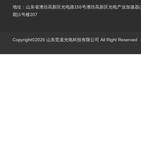
地址：山东省潍坊高新区光电路155号潍坊高新区光电产业加速器(
期)1号楼207
Copyright©2026 山东竞道光电科技有限公司 All Right Reserve
山东竞道光电科技有限公司主营：气象环境监测,食品快检,土壤养