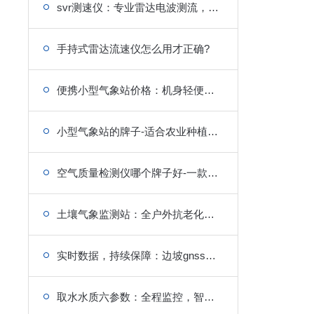
svr测速仪：专业雷达电波测流，自动角度补偿校正，洪水应急抢测设备
手持式雷达流速仪怎么用才正确?
便携小型气象站价格：机身轻便易携，出行携带无f担
小型气象站的牌子-适合农业种植场景吗?
空气质量检测仪哪个牌子好-一款精准、多功能的负氧离子监测设备
土壤气象监测站：全户外抗老化材质，风吹日晒不易开裂，稳定运行
实时数据，持续保障：边坡gnss位移监测的作用分析
取水水质六参数：全程监控，智能预警，便捷运维