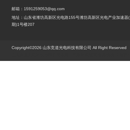
邮箱：1591259053@qq.com
地址：山东省潍坊高新区光电路155号潍坊高新区光电产业加速器(
期)1号楼207
Copyright©2026 山东竞道光电科技有限公司 All Right Reserve
山东竞道光电科技有限公司主营：气象环境监测,食品快检,土壤养