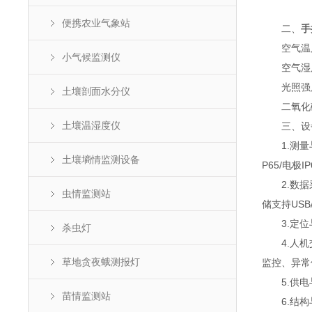
便携农业气象站
二、
手
空气温度范围
小气候监测仪
空气湿度范围
光照强度范围
土壤剖面水分仪
二氧化碳测量
土壤温湿度仪
三、设备
1.测量与
土壤墒情监测设备
P65/电极
2.数据采
虫情监测站
储支持USB
3.定位与
杀虫灯
4.人机交
草地贪夜蛾测报灯
监控、异常
5.供电与
苗情监测站
6.结构与