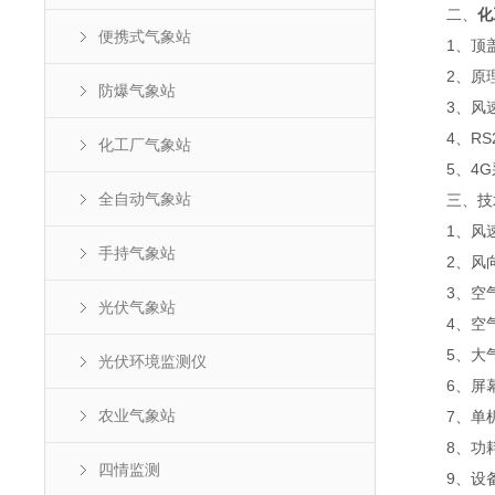
二、
化
便携式气象站
1、顶盖
2、原理
防爆气象站
3、风速
4、RS232
化工厂气象站
5、4G采
全自动气象站
三、技
1、风速：测量
手持气象站
2、风向：测
3、空气温度
光伏气象站
4、空气湿度
5、大气压力
光伏环境监测仪
6、屏幕：
农业气象站
7、单机版
8、功耗：
四情监测
9、设备通