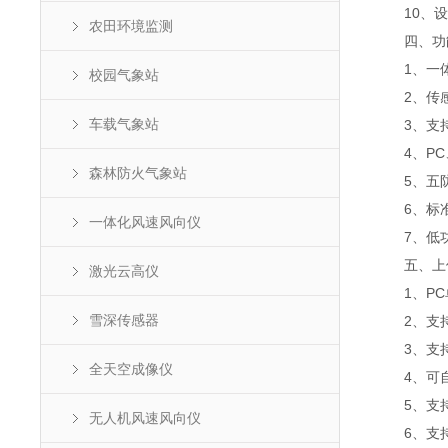
10、设备通
农田环境监测
四、功
1、一体
校园气象站
2、传感器
车载气象站
3、支持
4、PC
森林防火气象站
5、五防
6、标准m
一体化风速风向仪
7、低功耗
五、上位
激光云高仪
1、PC
雪深传感器
2、支持串
3、支持js
全天空成像仪
4、可自设
5、支持
无人机风速风向仪
6、支持