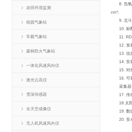
8. 负氧离
农田环境监测
cm³;
9. 北斗
校园气象站
10. 标
车载气象站
11. R
12. 发射
森林防火气象站
13. 信
14. 安
一体化风速风向仪
15. 对外
16. 可靠
激光云高仪
采集器供电接
雪深传感器
17. 传感
18.太阳
全天空成像仪
19. 数
20. 安卓
无人机风速风向仪