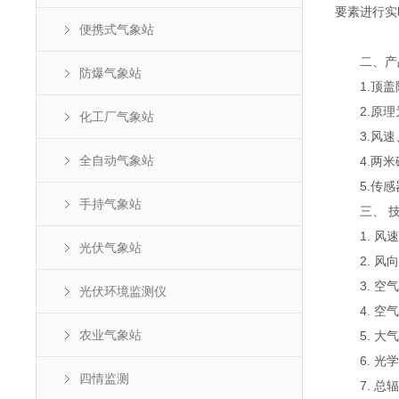
要素进行实
便携式气象站
二、产
防爆气象站
1.顶盖隐
2.原理为
化工厂气象站
3.风速、
全自动气象站
4.两米
5.传感器
手持气象站
三、 技
1. 风速：测
光伏气象站
2. 风向：
3. 空气温
光伏环境监测仪
4. 空气湿
农业气象站
5. 大气压
6. 光学雨
四情监测
7. 总辐射