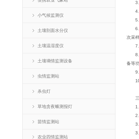
便携农业气象站
3.
4.
小气候监测仪
5.设
6.
土壤剖面水分仪
次采
土壤温湿度仪
7.
8.孢
土壤墒情监测设备
备等
9.
虫情监测站
10
杀虫灯
三、
草地贪夜蛾测报灯
1.
2.供
苗情监测站
3.启
3.整
农业四情监测站