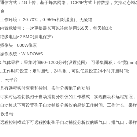
信方式：4G上传，基于蜂窝网络，TCP/IP方式上传数据，支持动态
平台
作环境：-20-70℃，0-95%(相对湿度)、无凝结
内置载玻带：一次更换最长可以连续使用365天，每天拍3次
缘电阻≥2.5MΩ(漏电保护)
摄像头：800W像素
作系统：WINDOWS
气体采样：采集时间60~1200分钟(设置范围)，可采集面积：长*宽(mm)50
工作时间设置：定时启动，24时制，可以任意设置24小时开启时间;
云平台
具有远程实时查看和控制、实时分析孢子的功能
可实时远程切换孢子自动捕捉分析仪的工作模式，实现自动和远程拍照，
自动模式下可设置孢子自动捕捉分析仪的起始工作时间、工作时长、采样
到设备端
远程控制模式下可远程控制孢子自动捕捉分析仪的吸气口，排气口，采样