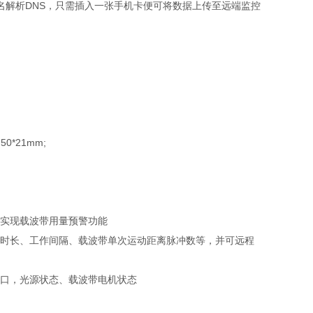
域名解析DNS，只需插入一张手机卡便可将数据上传至远端监控
*21mm;
实现载波带用量预警功能
时长、工作间隔、载波带单次运动距离脉冲数等，并可远程
口，光源状态、载波带电机状态