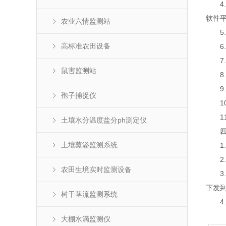
4.通
软件
农业六情监测站
5.工
高标准农田设备
6.
7.绝
鼠害监测站
8.
9.操
孢子捕捉仪
10.
11.
土壤水分温度盐分ph测定仪
四、
土壤蒸渗监测系统
1.
2.
农田生境实时监测设备
3.
下发
树干茎流监测系统
4.
大棚水滴监测仪