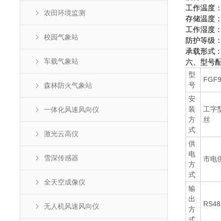
工作温度：-
农田环境监测
存储温度：-4
工作湿度：0
校园气象站
防护等级：I
承载形式：
车载气象站
六、型号
型
FGF
号
森林防火气象站
安
装
工字
一体化风速风向仪
方
丝
式
激光云高仪
供
电
雪深传感器
市电
方
式
全天空成像仪
输
出
RS4
无人机风速风向仪
方
式