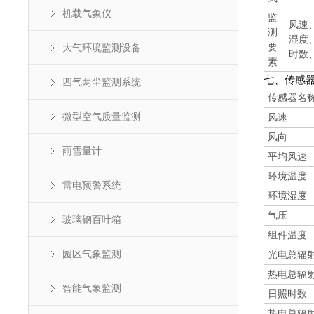
机载气象仪
监
风速
测
湿度
要
大气环境监测设备
时数
素
七、传感
四气两尘监测系统
传感器名
微型空气质量监测
风速
风向
雨雪量计
平均风速
环境温度
雷电预警系统
环境湿度
气压
玻璃钢百叶箱
组件温度
园区气象监测
光电总辐
热电总辐
智能气象监测
日照时数
热电总辐