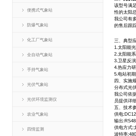
该型号满
便携式气象站
性的太阳
我公司有
防爆气象站
的售后跟
化工厂气象站
三、典型
1.太阳能
2.太阳能
全自动气象站
3.卫星反
4.热应力
手持气象站
5.电站初
四、实施
光伏气象站
分布式光
我公司依
光伏环境监测仪
员提供详
五、技术
供电:DC12
农业气象站
输出:RS48
供电方式:太
四情监测
波特率:48