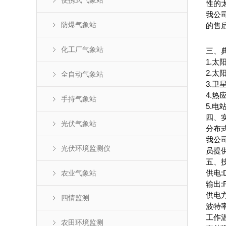
便携式气象站
性的
我公
防爆气象站
的售
化工厂气象站
三、
1.
2.
全自动气象站
3.
4.
手持气象站
5.
四、
光伏气象站
分布
我公
光伏环境监测仪
员提
五、
供电:
农业气象站
输出:R
供电方
四情监测
波特率
工作温
农田环境监测