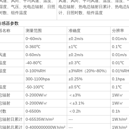
风速、风向、平均风速、温度、
风速、风向、平均风速、温度、湿度、
湿度、气压、光电总辐射、日照
电总辐射、热电总辐射日累计、热电总
时数、组件温度
计、日照时数、组件温度
传感器参数
器名称
测量范围
准确度
分辨率
0~60m/s
±0.2m/s
0.01m/s
0-360℃
±1℃
0.1℃
风速
0-60m/s
±0.2m/s
0.01m/s
温度
-40-80℃
±0.3℃
0.01℃
湿度
0-100%RH
±3%RH（20%~80%）
0.01%R
300-1100hpa
±0.25%
0.1hpa
温度
-50-100℃
±0.5℃
0.1℃
总辐射
0-2000W/㎡
＜±3%
1W/㎡
总辐射
0-2000W/㎡
＜±3.1%
1W/㎡
时数
0-6500h
＜0.2h
0.1h
总辐射日累计
0-65535W.h/m²
---
1W.h/m²
总辐射总累计
0-4000000000W.h/m²
---
1W.h/m²