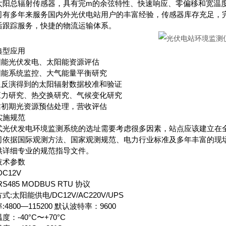
太阳总辐射传感器，具有完m的余弦特性、快速响应、零偏移和宽温
司有多年来服务国内外光伏电站用户的丰富经验，传感器库存充足，
后跟踪服务，快捷的物流运输体系。
典型应用
太阳能光伏发电、太阳能资源评估
太阳能系统监控、大气能量平衡研究
卫星反演得到的太阳辐射数据校准和验证
热应力研究、热交换研究、气候变化研究
电站初期光资源预估处理，营收评估
实施规范
式光伏发电环境监测系统的选址需要考虑很多因素，站点应该建立在
司依据国际观测方法、国家观测规范、电力行业标准及多年丰富的现
供详细专业的规范指导文件。
技术参数
DC12V
S485 MODBUS RTU 协议
式:太阳能供电/DC12V/AC220V/UPS
:4800—115200 默认波特率：9600
度：-40°C〜+70°C