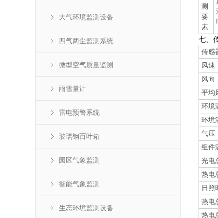
测
要
大气环境监测设备
素
七、
四气两尘监测系统
传感
微型空气质量监测
风速
风向
雨雪量计
平均
环境
雷电预警系统
环境
气压
玻璃钢百叶箱
组件
园区气象监测
光电
热电
智能气象监测
日照
热电
生态环境监测设备
热电