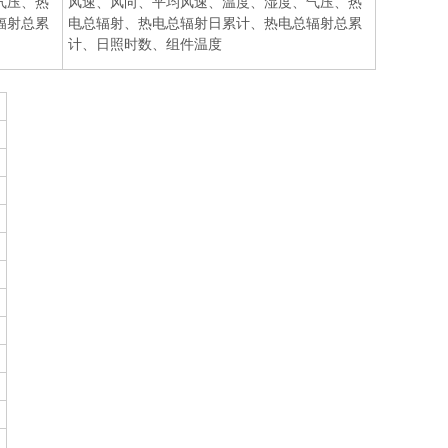
气压、热
风速、风向、平均风速、温度、湿度、气压、热
辐射总累
电总辐射、热电总辐射日累计、热电总辐射总累
计、日照时数、组件温度
H