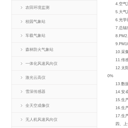
4.空气湿度
农田环境监测
5.大气压力
6.光学雨量
校园气象站
7.总辐射：
车载气象站
8.PM2.5
9.PM10：
森林防火气象站
10.采集器
11.传感器
一体化风速风向仪
12.太阳能
0%
激光云高仪
13.数据
雪深传感器
14.安卓7
15.生产
全天空成像仪
16.生产
17.生
无人机风速风向仪
四、上位