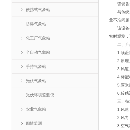
该设备免
便携式气象站
与传统的
量不准问题
防爆气象站
该设备创新
实时观测，
化工厂气象站
二、产
全自动气象站
1.顶盖隐
2.原理为
手持气象站
3.风速、
4.标配GP
光伏气象站
5.两米
6.传感器
光伏环境监测仪
三、技
农业气象站
1.风速：测量
2.风向：测
四情监测
3.空气温度