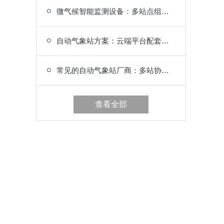
微气候智能监测设备：多站点组网传输，区域微气候联动
自动气象站方案：云端平台配套，适配多行业需求
常见的自动气象站厂商：多站协同组网，防灾减灾核心支撑
查看全部