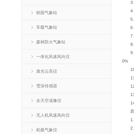
3.空
4.空
校园气象站
5.大
车载气象站
6.光
7.采
森林防火气象站
8.传
9.太
一体化风速风向仪
0%
10.
激光云高仪
11.
雪深传感器
12
13
全天空成像仪
14
四、
无人机风速风向仪
1.
2.
机载气象仪