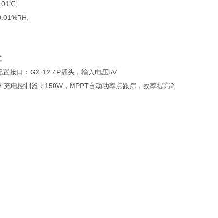
01℃;
01%RH;
式
配置接口：GX-12-4P插头，输入电压5V
0AH.充电控制器：150W，MPPT自动功率点跟踪，效率提高2