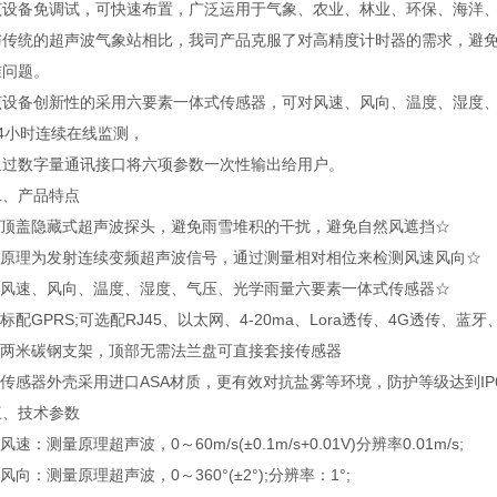
备免调试，可快速布置，广泛运用于气象、农业、林业、环保、海洋、
统的超声波气象站相比，我司产品克服了对高精度计时器的需求，避免
准问题。
备创新性的采用六要素一体式传感器，可对风速、风向、温度、湿度、
4小时连续在线监测，
数字量通讯接口将六项参数一次性输出给用户。
产品特点
顶盖隐藏式超声波探头，避免雨雪堆积的干扰，避免自然风遮挡☆
原理为发射连续变频超声波信号，通过测量相对相位来检测风速风向☆
风速、风向、温度、湿度、气压、光学雨量六要素一体式传感器☆
配GPRS;可选配RJ45、以太网、4-20ma、Lora透传、4G透传、蓝牙
两米碳钢支架，顶部无需法兰盘可直接套接传感器
感器外壳采用进口ASA材质，更有效对抗盐雾等环境，防护等级达到IP
技术参数
：测量原理超声波，0～60m/s(±0.1m/s+0.01V)分辨率0.01m/s;
向：测量原理超声波，0～360°(±2°);分辨率：1°;