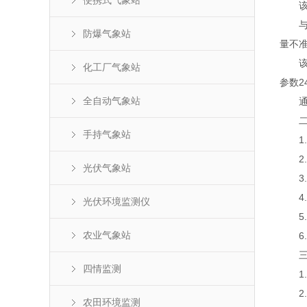
便携式气象站
该设
与传
防爆气象站
量不
该设
化工厂气象站
参数2
全自动气象站
通过
二、
手持气象站
1.
2.
光伏气象站
3.
4.标
光伏环境监测仪
5.
农业气象站
6.传
三、
四情监测
1.风速
2.风
农田环境监测