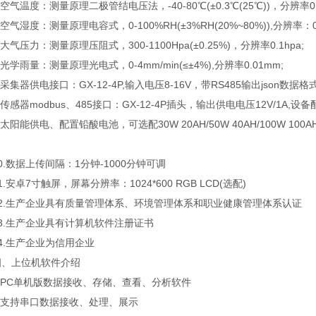
气温度：测量原理二极管结电压法，-40-80℃(±0.3℃(25℃))，分辨率0.
气湿度：测量原理电容式，0-100%RH(±3%RH(20%~80%)),分辨率：0.
气压力：测量原理压阻式，300-1100Hpa(±0.25%)，分辨率0.1hpa;
学雨量：测量原理光电式，0-4mm/min(≤±4%),分辨率0.01mm;
集器供电接口：GX-12-4P,输入电压8-16V，带RS485输出json数据格
感器modbus、485接口：GX-12-4P插头，输出供电电压12V/1A,设备
阳能供电、配置铅酸电池，可选配30W 20AH/50W 40AH/100W 10
数据上传间隔：1分钟-1000分钟可调
安卓7寸触屏，屏幕分辨率：1024*600 RGB LCD(选配)
.生产企业具有质量管理体系、环境管理体系和职业健康管理体系认证
.生产企业具有计算机软件注册证书
.生产企业为信用企业
上位机软件介绍
PC单机版数据接收、存储、查看、分析软件
支持串口数据接收、处理、展示