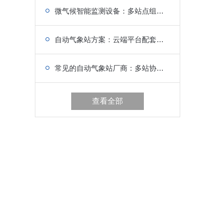
微气候智能监测设备：多站点组网传输，区域微气候联动
自动气象站方案：云端平台配套，适配多行业需求
常见的自动气象站厂商：多站协同组网，防灾减灾核心支撑
查看全部