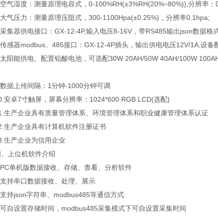
气湿度：测量原理电容式，0-100%RH(±3%RH(20%~80%)),分辨率：0.
气压力：测量原理压阻式，300-1100Hpa(±0.25%)，分辨率0.1hpa;
集器供电接口：GX-12-4P,输入电压8-16V，带RS485输出json数据格
感器modbus、485接口：GX-12-4P插头，输出供电电压12V/1A,设备
阳能供电、配置铅酸电池，可选配30W 20AH/50W 40AH/100W 10
据上传间隔：1分钟-1000分钟可调
安卓7寸触屏，屏幕分辨率：1024*600 RGB LCD(选配)
.生产企业具有质量管理体系、环境管理体系和职业健康管理体系认证
.生产企业具有计算机软件注册证书
.生产企业为信用企业
上位机软件介绍
PC单机版数据接收、存储、查看、分析软件
支持串口数据接收、处理、展示
持json字符串、modbus485等通信方式
自设置存储时间，modbus485采集模式下可自设置采集时间