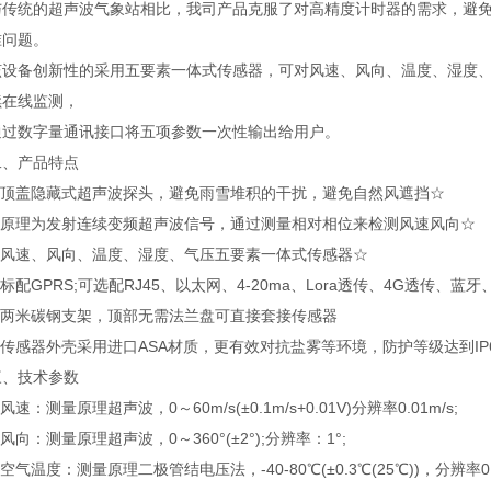
统的超声波气象站相比，我司产品克服了对高精度计时器的需求，避免
准问题。
备创新性的采用五要素一体式传感器，可对风速、风向、温度、湿度、气
续在线监测，
数字量通讯接口将五项参数一次性输出给用户。
产品特点
顶盖隐藏式超声波探头，避免雨雪堆积的干扰，避免自然风遮挡☆
原理为发射连续变频超声波信号，通过测量相对相位来检测风速风向☆
风速、风向、温度、湿度、气压五要素一体式传感器☆
配GPRS;可选配RJ45、以太网、4-20ma、Lora透传、4G透传、蓝牙
两米碳钢支架，顶部无需法兰盘可直接套接传感器
感器外壳采用进口ASA材质，更有效对抗盐雾等环境，防护等级达到IP
技术参数
：测量原理超声波，0～60m/s(±0.1m/s+0.01V)分辨率0.01m/s;
向：测量原理超声波，0～360°(±2°);分辨率：1°;
气温度：测量原理二极管结电压法，-40-80℃(±0.3℃(25℃))，分辨率0.