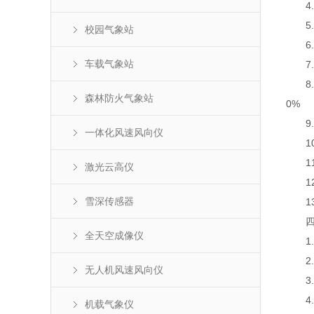
4.空
5.大
校园气象站
6.采
车载气象站
7.传
8.太
森林防火气象站
0%
9.数
一体化风速风向仪
10.
11
激光云高仪
12
雪深传感器
13
四、
全天空成像仪
1.
2.
无人机风速风向仪
3.支
4.可
机载气象仪