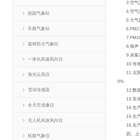
3.空气温度
4.空气湿度
校园气象站
5.大气压力
车载气象站
6.PM2.5
7.PM10：
森林防火气象站
8.噪声：测
9.采集器供
一体化风速风向仪
10.传感器
11.太阳能
激光云高仪
0%
雪深传感器
12.数据
13.安卓7
全天空成像仪
14.生产
15.生产
无人机风速风向仪
16.生
四、上位
机载气象仪