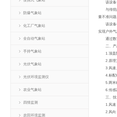
便携式气象站
该设备免
与传统的
防爆气象站
量不准问题
该设备创新
化工厂气象站
实现户外气
全自动气象站
通过数字
二、产
手持气象站
1.顶盖隐
2.原理为
光伏气象站
3.风速、
4.标配GP
光伏环境监测仪
5.两米
农业气象站
6.传感器
三、技
四情监测
1.风速：测量
2.风向：测
农田环境监测