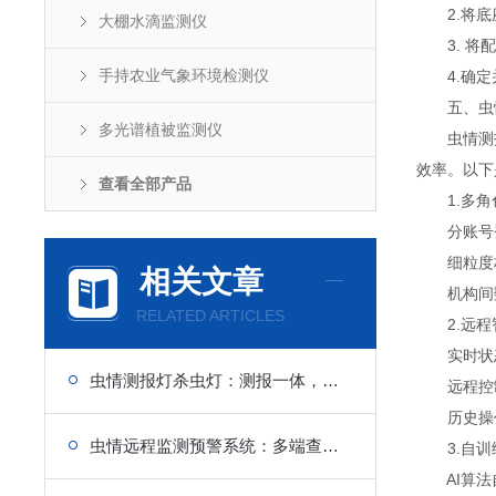
2.将底座
大棚水滴监测仪
3. 将配
手持农业气象环境检测仪
4.确定并
五、虫情
多光谱植被监测仪
虫情测报平
效率。以下
查看全部产品
1.多角
分账号登录
细粒度权
相关文章
机构间数
RELATED ARTICLES
2.远程
实时状态
虫情测报灯杀虫灯：测报一体，诱虫杀虫，农田防控
远程控制操
历史操作
虫情远程监测预警系统：多端查看，手机电脑随时看
3.自训练
AI算法自