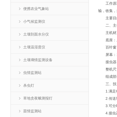
工作原理
便携农业气象站
输，收集，
主要目的
小气候监测仪
二、主
主机材质
土壤剖面水分仪
底座：底座
土壤温湿度仪
百叶窗：
屏幕：10
土壤墒情监测设备
接虫器：
整机尺寸：7
虫情监测站
组成部分
三、技
杀虫灯
1.满足GB
草地贪夜蛾测报灯
2.传送
3.可分
苗情监测站
4.接虫器