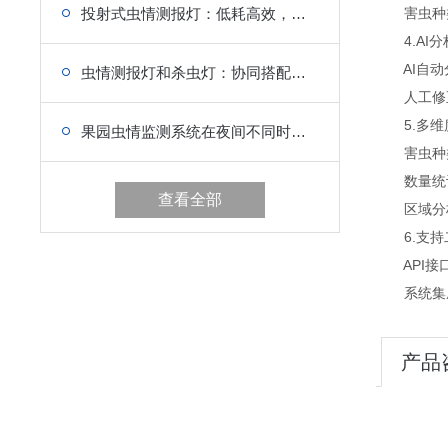
投射式虫情测报灯：低耗高效，园区虫害监测新选择
害虫种类自
4.AI分
AI自动分
虫情测报灯和杀虫灯：协同搭配，测报防治一体，虫害管控双保险
人工修正：
5.多维
果园虫情监测系统在夜间不同时段的诱虫效果有何不同?
害虫种类
数量统计
查看全部
区域分析
6.支持
API接口
系统集成
产品