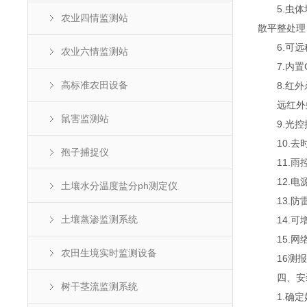
5.虫体均
农业四情监测站
散平整处理
6.可远程
农业六情监测站
7.内置G
高标准农田设备
8.红外杀
远红外虫体
鼠害监测站
9.光控控
10.去时
孢子捕捉仪
11.雨控
12.电源
土壤水分温度盐分ph测定仪
13.防雷
土壤蒸渗监测系统
14.可增
15.网络
农田生境实时监测设备
16测报灯
四、安装
树干茎流监测系统
1.确定好