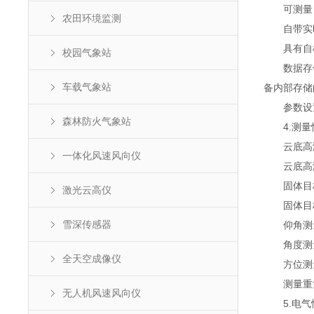
可测量目
农田环境监测
自带实时
具有自检
校园气象站
数据存储及
车载气象站
备内部存储
参数设置
森林防火气象站
4.测量
云底高测量
一体化风速风向仪
云底高测量准
固体目标测
激光云高仪
固体目标
雪深传感器
仰角测量范
角度测量准
全天空成像仪
方位测量范
测量重复频
无人机风速风向仪
5.电气