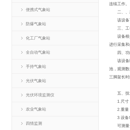
连续工作。
便携式气象站
二、、应
该设备可
防爆气象站
三、工
设备根据
化工厂气象站
进行采集和
全自动气象站
四、功
该设备既
手持气象站
池，观测数
三脚架长时
光伏气象站
五、技
光伏环境监测仪
1.尺寸：≤
农业气象站
2.重量：
3.设备
四情监测
可测量云