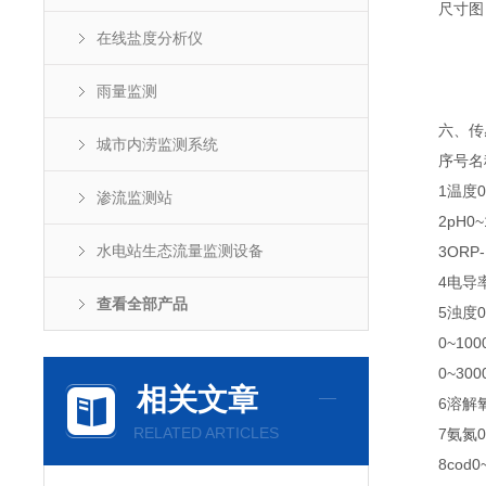
尺寸图
在线盐度分析仪
雨量监测
六、传感器
城市内涝监测系统
序号名称
1温度0~
渗流监测站
2pH0~14
水电站生态流量监测设备
3ORP-15
4电导率0~
查看全部产品
5浊度0~4
0~1000
0~3000
相关文章
6溶解氧0~
RELATED ARTICLES
7氨氮0~1
8cod0