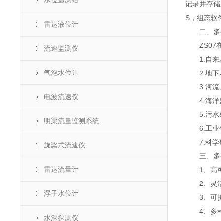
水位遥测站
记录并存储
S，组态软
雷达液位计
二、多参
ZS07在
流速监测仪
1.自来水
气泡水位计
2.地下水
3.河流、
电波流速仪
4.海洋监
5.污水处
明渠流量监测系统
6.工业生
7.科学研
旋桨式流速仪
三、多参
雷达流量计
1、高可
2、灵活
浮子水位计
3、可扩
4、多种
水深探测仪