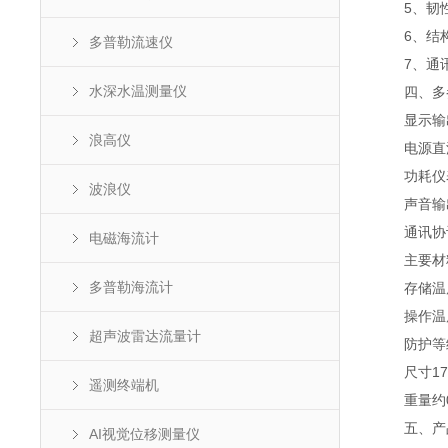
5、韧性外
6、结构
多普勒流速仪
7、通讯连
水深水温测量仪
四、多参
显示输出4
浪高仪
电源直流供
功耗仪表功
波浪仪
声音输出
通讯协议标准
电磁海流计
主要材料A
多普勒海流计
存储温度-
操作温度-
超声波雷达流量计
防护等级I
尺寸175m
遥测终端机
重量约0.
五、产
AI视觉位移测量仪