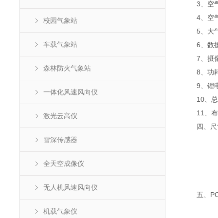
3、空气温度
4、空气湿度
校园气象站
5、大气压力
车载气象站
6、数据
7、摄像头：
森林防火气象站
8、功耗：
9、锂电池
一体化风速风向仪
10、总重
11、布设
激光云高仪
四、尺
雪深传感器
全天空成像仪
无人机风速风向仪
五、PC
机载气象仪