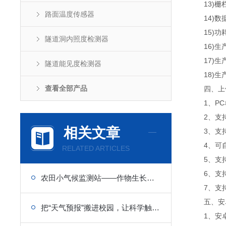
13)栅栏：
路面温度传感器
14)数据
15)功耗：
隧道洞内照度检测器
16)生产
17)生产
隧道能见度检测器
18)生产
查看全部产品
四、上位
1、PC
2、支持
相关文章
3、支持js
4、可自设
RELATED ARTICLES
5、支持
6、支持
农田小气候监测站——作物生长微环境的“贴身听诊器”
7、支持外置
五、安卓
把“天气预报”搬进校园，让科学触手可及——校园气象站设备
1、安卓