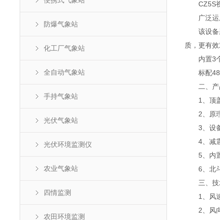
便携式气象站
CZ5S视
广泛运用
防爆气象站
该设备采用
质，更有效
化工厂气象站
内置3个1
全自动气象站
标配485
二、产
手持气象站
1、顶盖
2、原理
光伏气象站
3、设备底
4、减震
光伏环境监测仪
5、内置
农业气象站
6、北斗与
三、技
四情监测
1、风速：超
2、风向：超
农田环境监测