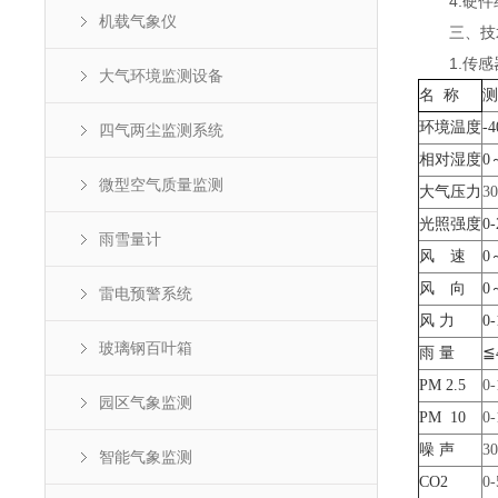
4.硬件组
机载气象仪
三、技
1.传感
大气环境监测设备
名 称
测
环境温度
-
四气两尘监测系统
相对湿度
0
微型空气质量监测
大气压力
30
光照强度
0-
雨雪量计
风 速
0
风 向
0
雷电预警系统
风
力
0-
玻璃钢百叶箱
雨 量
≦
PM
2.5
0-
园区气象监测
PM 10
0-
噪
声
30
智能气象监测
CO2
0