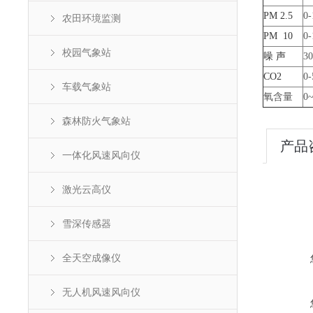
PM
2.5
0-
农田环境监测
PM 10
0-
校园气象站
噪
声
30
CO2
0
车载气象站
氧含量
0
森林防火气象站
产品
一体化风速风向仪
激光云高仪
雪深传感器
全天空成像仪
无人机风速风向仪