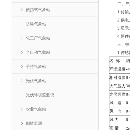
二、产
便携式气象站
1.传输方
2.供电方
防爆气象站
3.显示方
4.硬件组
化工厂气象站
三、技
全自动气象站
1.传感
名 称
测
手持气象站
环境温度
-
相对湿度
0
光伏气象站
大气压力
30
光照强度
0-
光伏环境监测仪
风 速
0
农业气象站
风 向
0
风
力
0-
四情监测
雨 量
≦