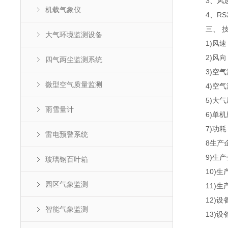
3、风速、风
机载气象仪
4、RS2
三、 技
大气环境监测设备
1)风速：0～7
2)风向：0～3
四气两尘监测系统
3)空气温度
微型空气质量监测
4)空气湿度
5)大气压力：
雨雪量计
6)单机版
7)功耗：
雷电预警系统
8生产企
9)生产
玻璃钢百叶箱
10)生产企业
园区气象监测
11)生产
12)设备通
智能气象监测
13)设备通