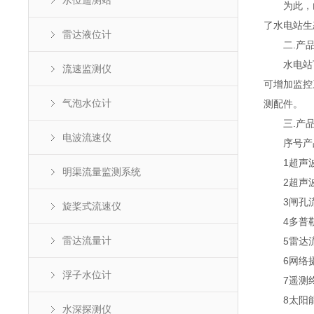
水位遥测站
为此，山
了水电站生
雷达液位计
二.产品
水电站下泄
流速监测仪
可增加监控
气泡水位计
测配件。
三.产品
电波流速仪
序号产品
1超声波明
明渠流量监测系统
2超声波
3闸孔流
旋桨式流速仪
4多普勒
雷达流量计
5雷达流
6网络摄像
浮子水位计
7遥测终
8太阳能
水深探测仪