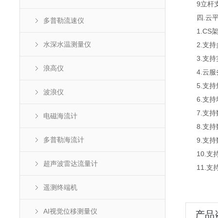
9立杆支
四.云平
多普勒流速仪
1.CS架
水深水温测量仪
2.支持
3.支持
浪高仪
4.云服
5.支持
波浪仪
6.支持
7.支持
电磁海流计
8.支持
多普勒海流计
9.支持数据
10.支
超声波雷达流量计
11.支持外
遥测终端机
AI视觉位移测量仪
产品