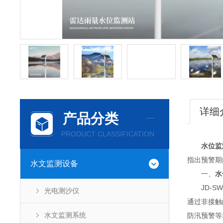
详细
产品分类
PRODUCT CLASSIFICATION
水位监
指出预警期
水文监测设备
一、
水
JD-SW
光电测沙仪
通过非接触
水文监测系统
防汛预警等