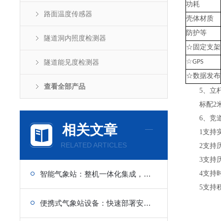
功耗
路面温度传感器
壳体材质
防护等
隧道洞内照度检测器
☆固定支架
隧道能见度检测器
☆GPS
☆数据发布
查看全部产品
5、立
标配2米
6、竞道
相关文章
1支持实
RELATED ARTICLES
2支持历
3支持历
智能气象站：整机一体化集成，现场安装省时省力
4支持时
5支持积
便携式气象站设备：快速部署安装，多要素实时采集