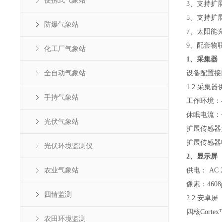
便携式气象站
3、支持扩展
5、支持扩
防爆气象站
7、太阳能
9、配套物
化工厂气象站
1、
采集器
全自动气象站
设备配置接口
1.2 采集器
手持气象站
工作环境：-
休眠电流：<
光伏气象站
扩展传感器
扩展传感器
光伏环境监测仪
2
、
显示屏
农业气象站
供电： AC 2
像素：4608p
四情监测
2.2 安卓
四核Cortex
农田环境监测