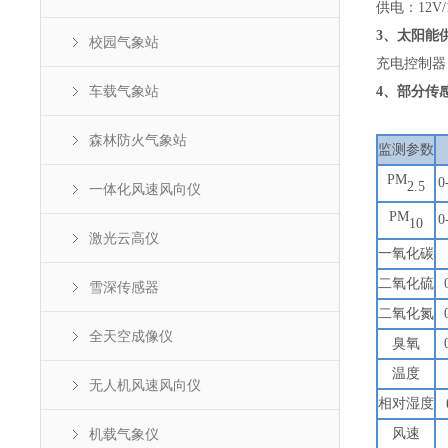
供电：12V/
3、太阳能
校园气象站
充电控制器
车载气象站
4、部分传
森林防火气象站
监测参数
PM
0
2.5
一体化风速风向仪
PM
0
10
激光云高仪
一氧化碳
二氧化硫
雪深传感器
二氧化氮
全天空成像仪
臭氧
温度
无人机风速风向仪
相对湿度
机载气象仪
风速