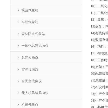
10）二氧化硫
校园气象站
11）二氧化氮：
12）臭氧：0-
车载气象站
13)蓝牙
14)有线传
森林防火气象站
15)数据存
一体化风速风向仪
16）功耗：1
17）锂电池：1
激光云高仪
18）工作时
19)支架
雪深传感器
20)配套
21)总重量：
全天空成像仪
22)布设
无人机风速风向仪
23)生产
24)生产
机载气象仪
四、外箱尺