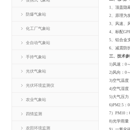
便携式气象站
1、顶盖隐
防爆气象站
2、原理为
3、风速、
化工厂气象站
4、标配GP
5、铝合金
全自动气象站
6、减震防
三、技术参
手持气象站
1)风速：0～7
光伏气象站
2)风向：0～
3)空气温度
光伏环境监测仪
4)空气湿度
5)大气压力：
农业气象站
6)PM2.5：
7）PM10：0
四情监测
8)光学雨量
农田环境监测
9）一氧化碳：