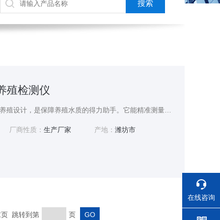
产养殖检测仪
水产养殖检测仪专为水产养殖设计，是保障养殖水质的得力助手。它能精准测量水温，水温直接影响水生生物新陈代谢，适宜水温对养殖至关重要。还可测定氧化还原电位(ORP)，反映水体氧化还原能力，帮助判断水质健康状况。同时能检测酸碱度(PH)，合适的 PH 值为水生生物营造良好生存环境。这款检测仪操作简便，读数直观，养殖户可快速掌握水质关键参数，及时调整养殖策略，预防疾病发生，助力提高养殖效益。
厂商性质：
生产厂家
产地：
潍坊市
在线咨询
 末页 跳转到第
页