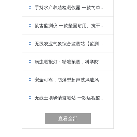
手持水产养殖检测仪器-一款简单上手、携带轻松的水质检测设备
鼠害监测仪-一款坚固耐用、抗干扰强的鼠类监测设备
无线农业气象综合监测站【监测农业气象】
病虫测报灯：精准预测，科学防治病虫害
安全可靠，防爆型超声波风速风向仪助您准确测量风速和风向
无线土壤墒情监测站-一款远程监测的墒情监测站
查看全部