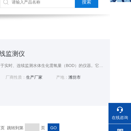
在线监测仪
BOD在线监测仪是一种用于实时、连续监测水体生化需氧量（BOD）的仪器。它通过模拟自然界中有机物的生物降解过程，测量水样在特定条件下微生物分解有机物所消耗的溶解氧量，从而得出BOD值。该仪器可自动采样、分析并输出数据，具有操作简便、响应快速、测量准确等优点，广泛应用于环保、水处理等领域。
厂商性质：
生产厂家
产地：
潍坊市
在线咨询
 末页 跳转到第
页