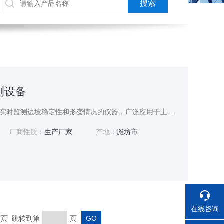
监测设备
边坡监测设备是一种用于实时监测边坡稳定性和形变情况的仪器，广泛应用于土木工程、 mining、交通运输和水利工程等领域。常见的边坡监测包括位移传感器、倾斜计、土壤压力计和雨量计等。这些设备能够提供关于边坡位移、坡角变化及土体压力的数据，以便及时识别潜在的滑坡或坍塌风险。
厂商性质：
生产厂家
产地：
潍坊市
在线咨询
 末页 跳转到第
页