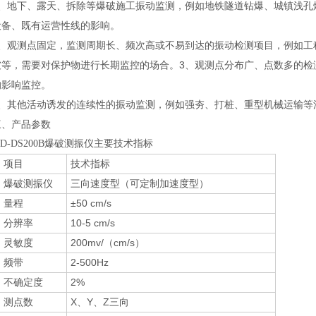
地下、露天、拆除等爆破施工振动监测，例如地铁隧道钻爆、城镇浅孔
设备、既有运营性线的影响。
观测点固定，监测周期长、频次高或不易到达的振动检测项目，例如工
坡等，需要对保护物进行长期监控的场合。3、观测点分布广、点数多的检
的影响监控。
其他活动诱发的连续性的振动监测，例如强夯、打桩、重型机械运输等
产品参数
JD-DS200B爆破测振仪主要技术指标
项目
技术指标
爆破测振仪
三向速度型（可定制加速度型）
量程
±50 cm/s
分辨率
10-5 cm/s
灵敏度
200mv/（cm/s）
频带
2-500Hz
不确定度
2%
测点数
X、Y、Z三向