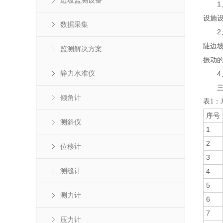
边坡监测设备
1、
设施
数据采集
2、
陡边
监测解决方案
振动
静力水准仪
4、
三、
倾角计
表1：
序号
测斜仪
1
2
位移计
3
测缝计
4
5
测力计
6
7
压力计