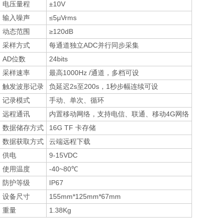
电压量程
±10V
输入噪声
≤5μVrms
动态范围
≥120dB
采样方式
每通道独立ADC并行同步采集
AD位数
24bits
采样速率
最高1000Hz /通道，多档可设
触发波形记录
负延迟2s至200s，1秒步幅连续可设
记录模式
手动、单次、循环
远程通讯
内置移动网络，支持电信、联通、移动4G网络
数据储存方式
16G TF 卡存储
数据获取方式
云端远程下载
供电
9-15VDC
使用温度
-40~80℃
防护等级
IP67
设备尺寸
155mm*125mm*67mm
重量
1.38Kg