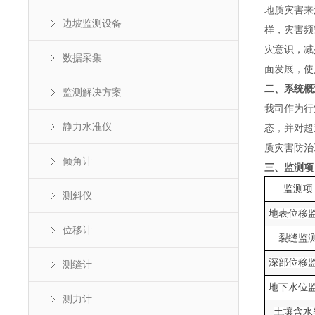
地质灾害来
边坡监测设备
样，灾害频
灾意识，减
数据采集
面发展，使
二、系统概
监测解决方案
我司作为行
态，并对超
静力水准仪
质灾害防治
倾角计
三、监测项
监测项
测斜仪
地表位移
位移计
裂缝监
深部位移
测缝计
地下水位
测力计
土壤含水