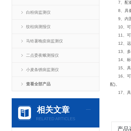
7、配备超
8、具备
白粉病监测仪
9、内置北
纹枯病测报仪
10、可实
11、可通
马铃薯晚疫病监测仪
12、远
13、多种
二点委夜蛾测报仪
14、标配
15、具备
小麦条锈病监测仪
16、可搭
查看全部产品
配)。
17、具备
相关文章
RELATED ARTICLES
产品