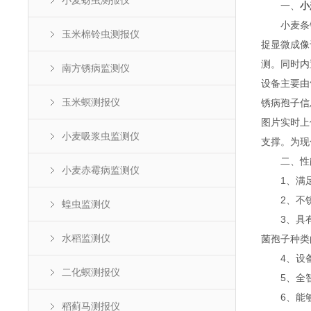
小麦蚜虫测报仪
一、
小
小麦条锈
玉米棉铃虫测报仪
捉显微成像
测。同时内
南方锈病监测仪
设备主要由
玉米螟测报仪
锈病孢子信
图片实时上
小麦吸浆虫监测仪
支撑。为现
二、性
小麦赤霉病监测仪
1、满足 G
2、不锈钢
蝗虫监测仪
3、具有 
水稻监测仪
菌孢子种类
4、设备2
二化螟测报仪
5、全智能
6、能够
稻蓟马测报仪