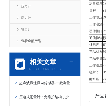
测量精度
0.
压力计
量程
±9
工作电压
D
应力计
工作电流
＜
轴力计
硬件接口
R
通信协议
标
查看全部产品
外形尺寸
直
产品材质
3
产品重量
5k
相关文章
工作温度
-
RELATED ARTICLES
密封等
IP
耐水压
2
超声波风速风向传感器-一款测量风速风向变化的气象传感器
产品
压电式雨量计：免维护结构，少故障，更耐用