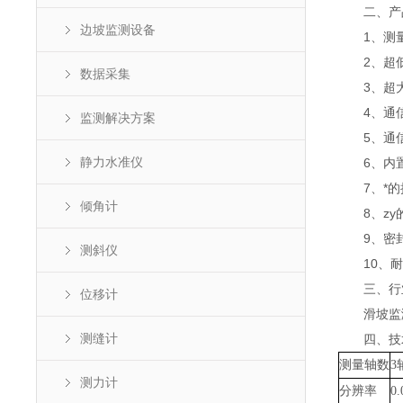
二、产
边坡监测设备
1、测量3
2、超低
数据采集
3、超大
4、通信接
监测解决方案
5、通信协
静力水准仪
6、内置
7、*的接
倾角计
8、zy的防
9、密封等
测斜仪
10、耐水压
三、行
位移计
滑坡监测;
测缝计
四、技
测量轴数
3
测力计
分辨率
0.