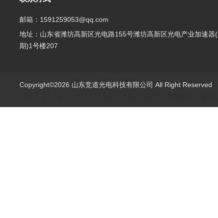
邮箱：1591259053@qq.com
地址：山东省潍坊高新区光电路155号潍坊高新区光电产业加速器(
期)1号楼207
Copyright©2026 山东竞道光电科技有限公司 All Right Reserve
山东竞道光电科技有限公司主营：气象环境监测,食品快检,土壤养