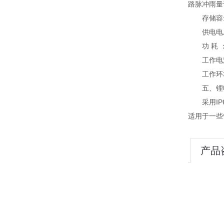
路脉冲雨量
存储容量：
供电电压：
功 耗 ：待
工作电流<
工作环境：
五、锂电
采用IP6
适用于一些
产品