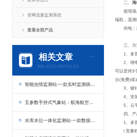
窨井水位计
二、
海
据现场人
管网流量监测系统
端机，遥测
供电：建议
查看全部产品
三、方
1、多普
相关文章
2、锂电池
RELATED ARTICLES
可以坚持3
台(免费)
智能虫情监测站-一款实时监测病虫害的虫情监测站
3、镀锌
4、安装
五参数手持式气象站：航海航空保障，确保航行安全无忧
5、云
四、产品
水库水位一体化监测站-一款数据分析管理的水文监测站
1、多普
l 宽量程：0