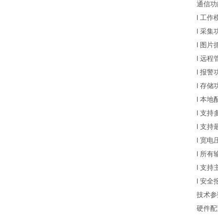
通信功能
l 工作模
l 采集功
l 图片抓
l 远程管
l 报警
l 存储功
l 本地配
l 支持多
l 支持最
l 宽电压
l 所有输
l 支持主
l 安全
技术参
硬件配置：