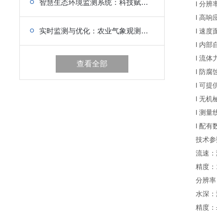
智慧生态环境监测系统：科技赋能，智绘生态环境新画卷
l 分辨率可
l 高响应
实时监测与优化：农业气象观测站设备的主要构成解析
l 速度面
l 内部自
l 流体力
查看全部
l 防腐蚀
l 可提
l 无机械
l 测量线
l 配有数
技术参
流速：测量范
精度：1.0
分辨率：1
水深：测量
精度：±