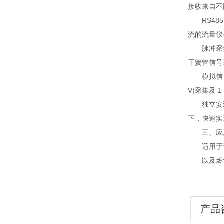
接收来自不
RS485 
流的流量仪
脉冲采集功
干簧管信号
模拟信号采集
V)采集及 
独立安装卡
下，快速实
三、应
适用于于污
以及燃气管
产品