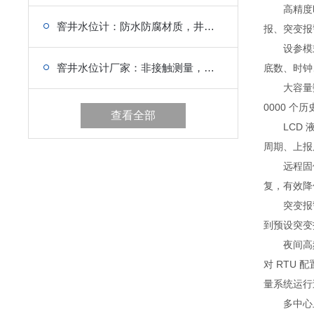
高精度时钟
窨井水位计：防水防腐材质，井下长期使用，寿命更长
报、突变报
设参模式灵
窨井水位计厂家：非接触测量，不堵塞不淤积，维护量低
底数、时钟
大容量数据
0000 个
查看全部
LCD 液
周期、上报
远程固件升
复，有效降
突变报警功
到预设突变
夜间高频采
对 RTU
量系统运行
多中心上报