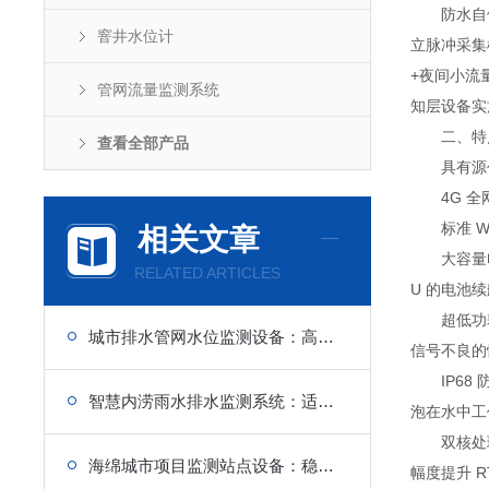
防水自供电
窨井水位计
立脉冲采集
+夜间小流
管网流量监测系统
知层设备实
二、特
查看全部产品
具有源代
4G 全网
标准 WE
相关文章
大容量电池
RELATED ARTICLES
U 的电池
超低功耗设计
城市排水管网水位监测设备：高防护等级壳体，耐潮湿腐蚀
信号不良的
IP68 
智慧内涝雨水排水监测系统：适配老旧管网改造，点位灵活布设
泡在水中工
双核处理器设
海绵城市项目监测站点设备：稳定可靠运行，降低后期运维压力
幅度提升 