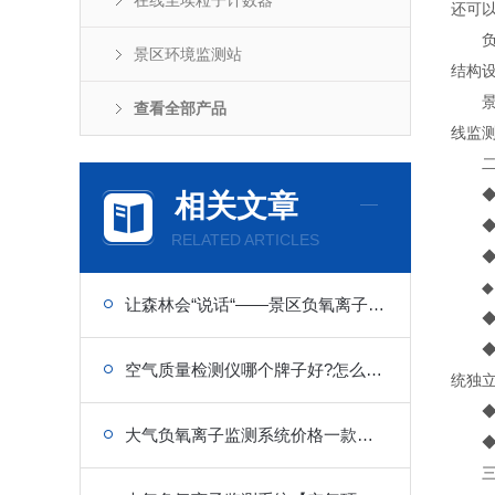
在线尘埃粒子计数器
还可
负氧
景区环境监测站
结构
景区
查看全部产品
线监
二
◆ 
相关文章
◆ 
RELATED ARTICLES
◆ 
◆ 
让森林会“说话“——景区负氧离子监测站的野外集成设计与生态旅游展示应用
◆ 数
◆ 
空气质量检测仪哪个牌子好?怎么选择?
统独
◆ 
大气负氧离子监测系统价格一款监测全面不漏网的负氧离子监测站(畅销秘籍)
◆ 
三、