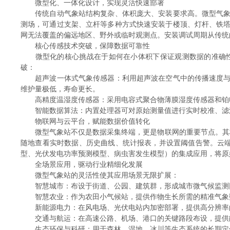
微型化、一体化设计，实现灵活快速部署
传统自动气象站结构复杂、体积庞大、安装要求高。微型气象站
测场，可通过支架、立杆等多种方式快速安装于楼顶、灯杆、铁
网无法覆盖的偏远地区、野外或临时观测点。安装调试周期从传统
核心传感技术突破，保障数据可靠性
微型化的核心挑战在于如何在小体积下保证观测数据的准确性与
破：
超声波一体式气象传感器：利用超声波在空气中的传播速度与风
维护量极低，寿命更长。
高精度温湿度传感器：采用电容式聚合物薄膜湿度传感器和铂电
智能数据算法：内置处理器可对原始测量值进行实时校准、滤波
物联网与云平台，赋能数据价值转化
微型气象站不仅是数据采集终端，更是物联网的重要节点。其标配4
随地查看实时数据、历史曲线、统计报表，并设置阈值告警。云端
型、光伏发电功率预测模型、病虫害发生模型）的集成应用，将原
全场景应用，驱动行业精细化发展
微型气象站的灵活性使其应用场景无限扩展：
智慧城市：布设于街道、公园、建筑群，形成城市微气候监测网
智慧农业：作为农田小气候站，提供作物生长所需的精准气象数
新能源电力：在风电场、光伏电站内加密部署，提供高分辨率的
交通与航运：在高速公路、机场、港口的关键路段布设，提供能
生态环保与科研：用于森林、湿地、冰川等生态系统的长期定