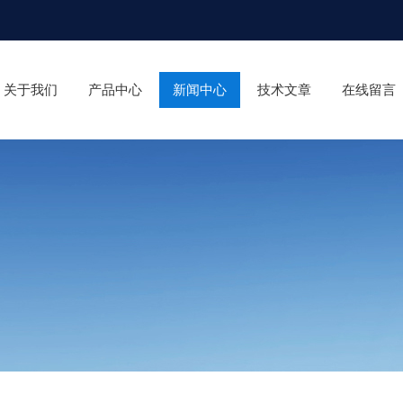
关于我们
产品中心
新闻中心
技术文章
在线留言