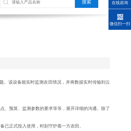
在线咨询
电话
微信扫一扫
难题。该设备能实时监测农田情况，并将数据实时传输到云
点、预算、监测参数的要求等等，展开详细的沟通。除了
备已正式投入使用，时刻守护着一方农田。