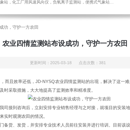
，化工厂用风速风向仪，负氧离子监测站，便携式气象站，水位监测站
成功，守护一方农田
农业四情监测站布设成功，守护一方农田
更新时间：2025-03-18 点击次数：381
且效率还低，JD-NYSQ农业四情监测站的出现，解决了这一
及时采取措施，大大地提高了监测效率和精准度。
司接到咨询后，立刻安排专业销售经理与之对接，就项目的安装地
来实时观测农田的情况。
备货、发货，并安排专业技术人员前往安装并进行培训。目前该设