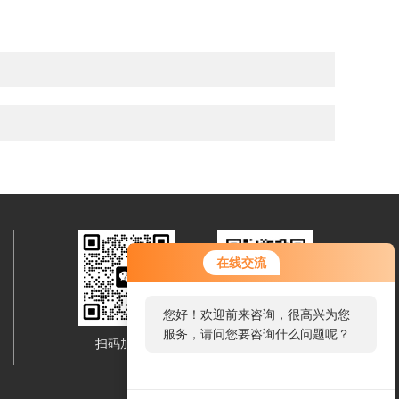
在线交流
您好！欢迎前来咨询，很高兴为您
服务，请问您要咨询什么问题呢？
扫码加微信
移动端浏览