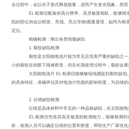
合过程中，会以光子形式释放能量，进而产生发光现象。然而
EL 检测仪配备的高分辨率、高灵敏度相机，能够精
陷的部位则会以暗斑、亮线、亮点等独t图案显现，如同为检
定位。
精确检测：揪出各类细微缺陷
1. 裂纹缺陷检测
裂纹是太阳能电池片较为常见且危害严重的缺陷之一。
小的裂纹在肉眼下很难察觉，但在长期使用过程中，裂纹会逐
太阳能电池片 EL 检测仪能够敏锐地捕捉到裂纹缺陷
的具体特征，准确评估其对电池片性能的影响程度，为后续的
2. 位错缺陷检测
位错是晶体材料中常见的一种晶格缺陷，在太阳能电池
EL 检测仪凭借其高灵敏度的检测能力，能够检测到
析，检测人员可以确定位错的位置和密度，帮助生产厂家优化