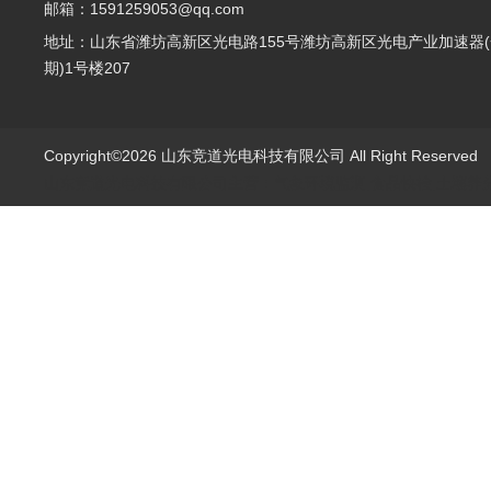
邮箱：1591259053@qq.com
地址：山东省潍坊高新区光电路155号潍坊高新区光电产业加速器(
期)1号楼207
Copyright©2026 山东竞道光电科技有限公司 All Right Reserve
山东竞道光电科技有限公司主营：气象环境监测,食品快检,土壤养