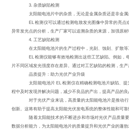
3. 杂质缺陷检测
太阳能电池片中的杂质，无论是金属杂质还是非金属杂
EL 检测仪可以通过检测电致发光图像中异常的亮点
异常发光点的分析，生产厂家可以追溯杂质的来源，加强原材
4. 工艺缺陷检测
在太阳能电池片的生产过程中，光刻、蚀刻、扩散等工
EL 检测仪能够有效地检测出这些工艺缺陷。例如，电
片不同区域发光强度存在差异。通过对工艺缺陷的检测，生产
品质提升：助力光伏产业升级
太阳能电池片 EL 检测仪在精确检测电池片缺陷、提
程中及时发现并解决问题，减少不良品的产出，提高产品的良
对于光伏产业来说，高质量的太阳能电池片是推动行业发
创新。这将有助于提高太阳能光伏发电系统的整体性能和可靠
随着太阳能技术的不断进步和市场对光伏产品质量要求的
数据分析能力，为太阳能电池片的质量提升和光伏产业的蓬勃