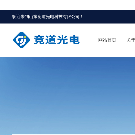
欢迎来到
山东竞道光电科技有限公司
！
网站首页
关