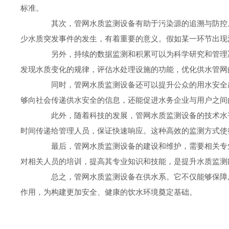
标准。
其次，管网水质监测设备有助于污染源的追溯与防控。
少水质突发事件的发生，有着重要的意义。假如某一环节出现
另外，持续的数据监测和积累可以为科学研究和管理决
发现水质变化的规律，评估水处理设施的功能，优化供水管网
同时，管网水质监测设备还可以提升公众的用水安全感
够向社会传递供水安全的信息，还能促进水务企业与用户之间
此外，随着科技的发展，管网水质监测设备的技术水平
时间传递给管理人员，保证快速响应。这种高效的监测方式使
最后，管网水质监测设备的建设和维护，需要相关专业
对相关人员的培训，提高其专业知识和技能，是提升水质监测
总之，管网水质监测设备在供水系。它不仅能够保障居
作用，为构建更加安全、健康的饮水环境奠定基础。