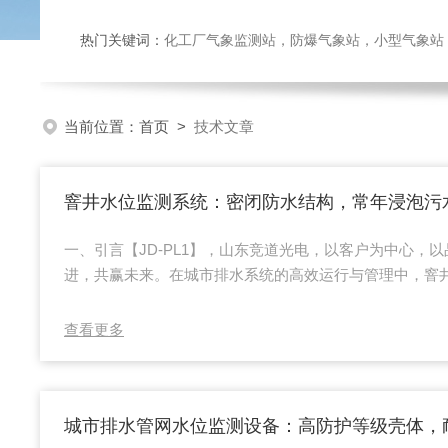
热门关键词：
化工厂气象监测站，防爆气象站，小型气象站，化
当前位置：
首页
>
技术文章
一、引言【JD-PL1】，山东竞道光电，以客户为中心，
进，共赢未来。在城市排水系统的高效运行与管理中，窨
井作为排水管网的关键节点，其水位变化直接反映了排水
位监测系统以其独t的设计和性能，特别是密闭防水结构、
查看更多
以及低故障率的特点，为城市排水管理提供了可靠的数据
涝、保障排水系统正常运作起着不可h缺的作用。二、密闭
原理外壳材料与工艺：窨井水位监测系统的外壳采用...