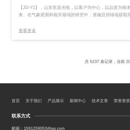
【JD-Y1】，山东竞道光电，以客户为中心，以品质为根
来。在气象观测和相关领域的研究中，准确且持续地获取
键的任务。压电雨量计凭借其能够在宽温环境下运行，不
条件下均可正常采集雨量数据的卓y性能，为气象研究、
查看更多
多方面提供了稳定可靠的数据支持。气象研究对于雨量数
高的要求。通过长期、准确的雨量监测，气象学家可以深
测降雨模式的变化趋势，为全球气候变化研究提供重...
共 5237 条记录，当前 20 
首页
关于我们
产品展示
新闻中心
技术文章
荣誉资质
联系方式
邮箱：1591259053@qq.com