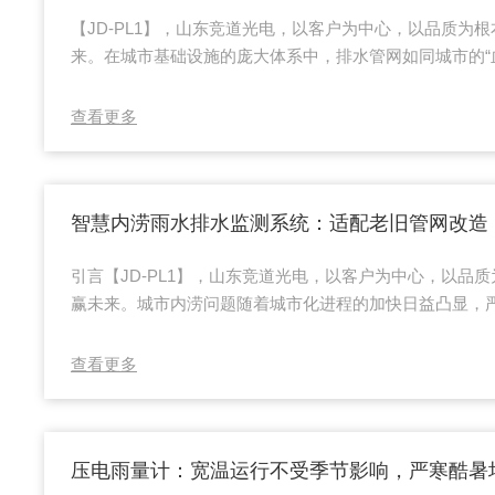
【JD-PL1】，山东竞道光电，以客户为中心，以品质为
来。在城市基础设施的庞大体系中，排水管网如同城市的“
和雨水的重要使命。而城市排水管网水位监测设备则像是这“
仪”，对保障排水管网的正常运行起着关键作用。其中，具
查看更多
潮湿腐蚀的监测设备，更是以其卓y的性能，在复杂恶劣
作，为城市排水系统的高效管理提供有力支持。城市排水
的各个角落，其运行状况直接关系到城市的环境...
引言【JD-PL1】，山东竞道光电，以客户为中心，以品
赢未来。城市内涝问题随着城市化进程的加快日益凸显，
和居民的生活质量。智慧内涝雨水排水监测系统作为应对
案，在保障城市排水安全方面发挥着关键作用。其突出特
查看更多
以及点位灵活布设，为解决老旧城区排水监测难题提供了
内涝防范能力，打造更加安全宜居的环境。适配老旧管网
升级1.深入评估老旧管网状况在老旧管网改造工作...