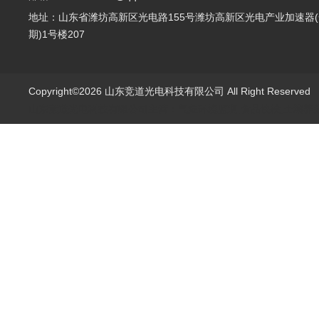
地址：山东省潍坊高新区光电路155号潍坊高新区光电产业加速器(
期)1号楼207
Copyright©2026 山东竞道光电科技有限公司 All Right Reserve
山东竞道光电科技有限公司主营：气象环境监测,食品快检,土壤养