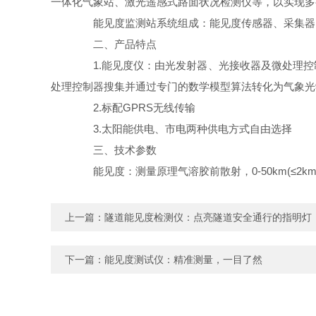
一体化气象站、激光遥感式路面状况检测仪等，以实现多
能见度监测站系统组成：能见度传感器、采集器
二、产品特点
1.能见度仪：由光发射器、光接收器及微处理控
处理控制器搜集并通过专门的数学模型算法转化为气象光学视程Meteor
2.标配GPRS无线传输
3.太阳能供电、市电两种供电方式自由选择
三、技术参数
能见度：测量原理气溶胶前散射，0-50km(≤2km ±2%2
上一篇：
隧道能见度检测仪：点亮隧道安全通行的指明灯
下一篇：
能见度测试仪：精准测量，一目了然