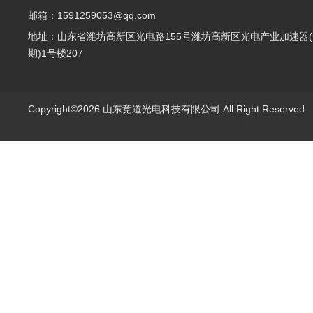
邮箱：1591259053@qq.com
地址：山东省潍坊高新区光电路155号潍坊高新区光电产业加速器(
期)1号楼207
Copyright©2026 山东竞道光电科技有限公司 All Right Reserve
山东竞道光电科技有限公司主营：气象环境监测,食品快检,土壤养