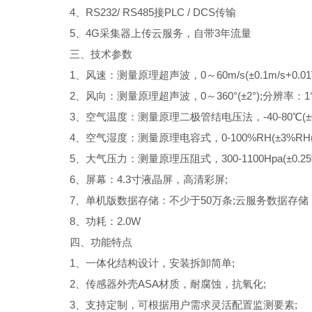
4、RS232/ RS485接PLC / DCS传输
5、4G采集器上传云服务，自带3年流量
三、技术参数
1、风速：测量原理超声波，0～60m/s(±0.1m/s+0.01V)
2、风向：测量原理超声波，0～360°(±2°);分辨率：1°
3、空气温度：测量原理二极管结电压法，-40-80℃(±0.3℃
4、空气湿度：测量原理电容式，0-100%RH(±3%RH(20%
5、大气压力：测量原理压阻式，300-1100Hpa(±0.25%
6、屏幕：4.3寸液晶屏，高清彩屏;
7、单机版数据存储：不少于50万条;云服务数据存储：条
8、功耗：2.0W
四、功能特点
1、一体化结构设计，安装拆卸简单;
2、传感器外壳ASA材质，耐腐蚀，抗氧化;
3、支持定制，可根据用户需求灵活配置监测要素;