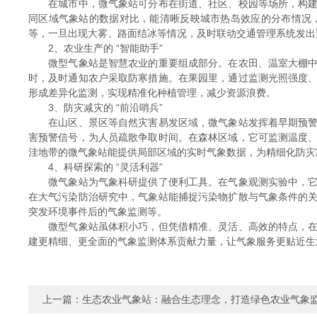
在城市中，微气象站可分布在街道、社区、校园等场所，构建起
同区域气象站的数据对比，能清晰反映城市热岛效应的分布情况
等，一旦出现大雾、路面结冰等情况，及时联动交通管理系统发出
2、农业生产的 “智能助手”​
微型气象站是智慧农业的重要组成部分。在农田、温室大棚中，
时，及时通知农户采取防寒措施。在果园里，通过监测光照强度
形成差异化监测，实现精准化种植管理，减少资源浪费。​
3、防灾减灾的 “前沿哨兵”​
在山区、景区等自然灾害易发区域，微气象站发挥着早期预警作
害预警信号，为人员疏散争取时间。在森林区域，它可监测温度
洼地带的微气象站能提供局部区域的实时气象数据，为精细化防灾
4、科研探索的 “灵活利器”​
微气象站为气象科研提供了便利工具。在气象观测实验中，它可
在大气污染防治研究中，气象站能捕捉污染物扩散与气象条件的
突发环境事件后的气象监测等。​
微型气象站虽体积小巧，但凭借精准、灵活、高效的特点，在城
建更精细、更全面的气象监测体系贡献力量，让气象服务更贴近生
上一篇：
生态农业气象站：融合生态理念，打造绿色农业气象